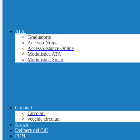
ATA
Graduatorie
Accesso Noipa
Accesso Istanze Online
Modulistica ATA
Modulistica Smart
Circolari
Circolari
vecchie circolari
Notizie
Delibere del CdI
PON