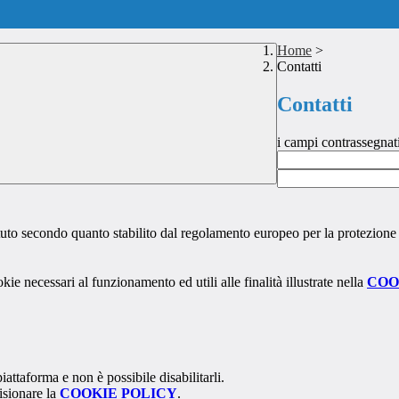
Home
>
Contatti
Contatti
i campi contrassegnat
stituto secondo quanto stabilito dal regolamento europeo per la protezio
kie necessari al funzionamento ed utili alle finalità illustrate nella
COO
attaforma e non è possibile disabilitarli.
isionare la
COOKIE POLICY
.