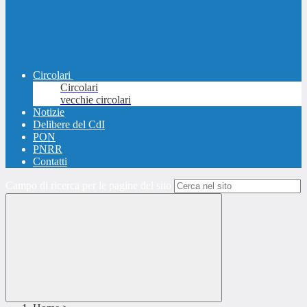
Circolari
Circolari
vecchie circolari
Notizie
Delibere del CdI
PON
PNRR
Contatti
Campo di ricerca per le pagine del sito