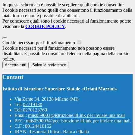
In questa schermata è possibile scegliere quali cookie consentire.
I cookie necessari sono quelli che consentono il funzionamento della
piattaforma e non è possibile disabilitarli.
Per conoscere quali sono i cookie necessari al funzionamento potete
visionare la
COOKIE POLICY
.
Cookie necessari per il funzionamento
I cookie necessari per il funzionamento non possono essere
disabilitati. È possibile consultare l'elenco nella pagina della cookie
policy.
Accetta tutti
Salva le preferenze
Contatti
Istituto di Istruzione Superiore Statale «Oriani Mazzini»
Via Zante 34, 20138 Milano (MI)
Tel:
02719130
Tel:
0270123760
Email:
miis059003@istruzione.it
Link per inviare una mail
PEC:
miis059003@pec.istruzione.it
Link per inviare una mail
C.F.: 80124410152
IBAN: Tesoreria Unica - Banca d'Italia