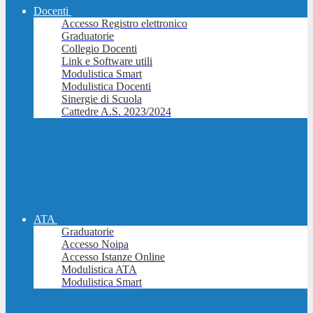
Docenti
Accesso Registro elettronico
Graduatorie
Collegio Docenti
Link e Software utili
Modulistica Smart
Modulistica Docenti
Sinergie di Scuola
Cattedre A.S. 2023/2024
ATA
Graduatorie
Accesso Noipa
Accesso Istanze Online
Modulistica ATA
Modulistica Smart