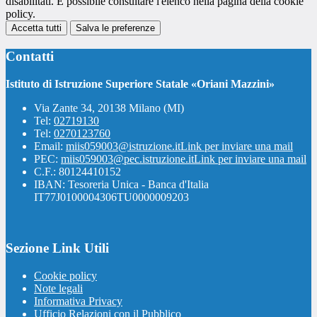
disabilitati. È possibile consultare l'elenco nella pagina della cookie
policy.
Accetta tutti
Salva le preferenze
Contatti
Istituto di Istruzione Superiore Statale «Oriani Mazzini»
Via Zante 34, 20138 Milano (MI)
Tel:
02719130
Tel:
0270123760
Email:
miis059003@istruzione.it
Link per inviare una mail
PEC:
miis059003@pec.istruzione.it
Link per inviare una mail
C.F.: 80124410152
IBAN: Tesoreria Unica - Banca d'Italia
IT77J0100004306TU0000009203
Sezione Link Utili
Cookie policy
Note legali
Informativa Privacy
Ufficio Relazioni con il Pubblico