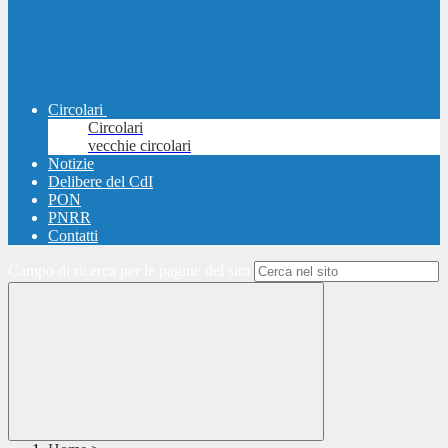
Circolari
Circolari
vecchie circolari
Notizie
Delibere del CdI
PON
PNRR
Contatti
Campo di ricerca per le pagine del sito