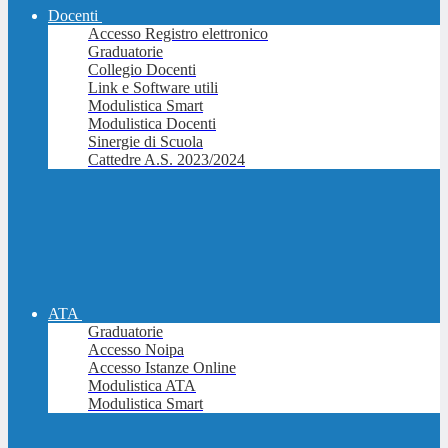
Docenti
Accesso Registro elettronico
Graduatorie
Collegio Docenti
Link e Software utili
Modulistica Smart
Modulistica Docenti
Sinergie di Scuola
Cattedre A.S. 2023/2024
ATA
Graduatorie
Accesso Noipa
Accesso Istanze Online
Modulistica ATA
Modulistica Smart