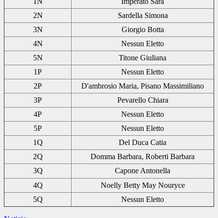
1N
Imperato Sara
2N
Sardella Simona
3N
Giorgio Botta
4N
Nessun Eletto
5N
Titone Giuliana
1P
Nessun Eletto
2P
D'ambrosio Maria, Pisano Massimiliano
3P
Pevarello Chiara
4P
Nessun Eletto
5P
Nessun Eletto
1Q
Del Duca Catia
2Q
Domma Barbara, Roberti Barbara
3Q
Capone Antonella
4Q
Noelly Betty May Nouryce
5Q
Nessun Eletto