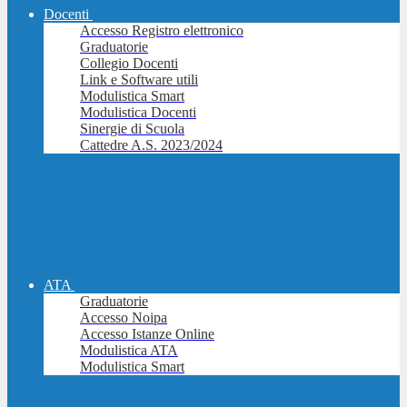
Docenti
Accesso Registro elettronico
Graduatorie
Collegio Docenti
Link e Software utili
Modulistica Smart
Modulistica Docenti
Sinergie di Scuola
Cattedre A.S. 2023/2024
ATA
Graduatorie
Accesso Noipa
Accesso Istanze Online
Modulistica ATA
Modulistica Smart