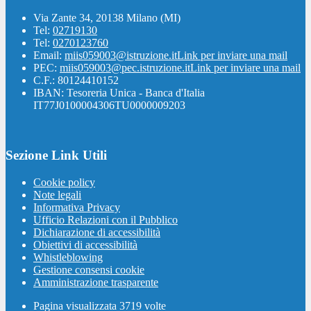
Via Zante 34, 20138 Milano (MI)
Tel:
02719130
Tel:
0270123760
Email:
miis059003@istruzione.it
Link per inviare una mail
PEC:
miis059003@pec.istruzione.it
Link per inviare una mail
C.F.: 80124410152
IBAN: Tesoreria Unica - Banca d'Italia
IT77J0100004306TU0000009203
Sezione Link Utili
Cookie policy
Note legali
Informativa Privacy
Ufficio Relazioni con il Pubblico
Dichiarazione di accessibilità
Obiettivi di accessibilità
Whistleblowing
Gestione consensi cookie
Amministrazione trasparente
Pagina visualizzata
3719
volte