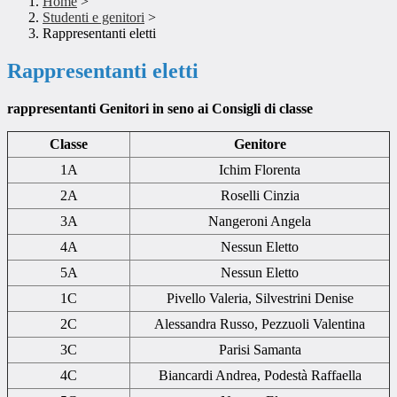
Home
>
Studenti e genitori
>
Rappresentanti eletti
Rappresentanti eletti
rappresentanti Genitori in seno ai Consigli di classe
Classe
Genitore
1A
Ichim Florenta
2A
Roselli Cinzia
3A
Nangeroni Angela
4A
Nessun Eletto
5A
Nessun Eletto
1C
Pivello Valeria, Silvestrini Denise
2C
Alessandra Russo, Pezzuoli Valentina
3C
Parisi Samanta
4C
Biancardi Andrea, Podestà Raffaella