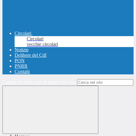
Circolari
Circolari
vecchie circolari
Notizie
Delibere del CdI
PON
PNRR
Contatti
Campo di ricerca per le pagine del sito