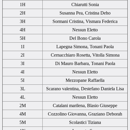
1H
Chiarutti Sonia
2H
Susanna Pea, Cristina Deho
3H
Sormani Cristina, Vismara Federica
4H
Nessun Eletto
5H
Del Bono Carola
1I
Lapegna Simona, Tonani Paola
2I
Cernacchiaro Rosetta, Vitolla Simona
3I
Di Mauro Barbara, Tonani Paola
4I
Nessun Eletto
5I
Mezzopane Raffaella
3L
Scarano valentina, Destefano Daniela Lisa
4L
Nessun Eletto
2M
Catalani marilena, Blasio Giuseppe
4M
Cozzolino Giovanna, Graziano Deborah
5M
Scolastici Tiziana