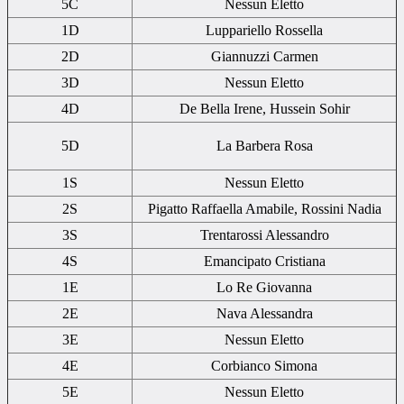
5C
Nessun Eletto
1D
Luppariello Rossella
2D
Giannuzzi Carmen
3D
Nessun Eletto
4D
De Bella Irene, Hussein Sohir
5D
La Barbera Rosa
1S
Nessun Eletto
2S
Pigatto Raffaella Amabile, Rossini Nadia
3S
Trentarossi Alessandro
4S
Emancipato Cristiana
1E
Lo Re Giovanna
2E
Nava Alessandra
3E
Nessun Eletto
4E
Corbianco Simona
5E
Nessun Eletto