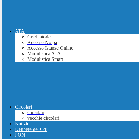
ATA
Graduatorie
Accesso Noipa
Accesso Istanze Online
Modulistica ATA
Modulistica Smart
Circolari
Circolari
vecchie circolari
Notizie
Delibere del CdI
PON