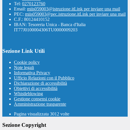
Tel:
0270123760
Email:
miis059003@istruzione.it
Link per inviare una mail
PEC:
miis059003@pec.istruzione.it
Link per inviare una mail
C.F.: 80124410152
IBAN: Tesoreria Unica - Banca d'Italia
IT77J0100004306TU0000009203
Sezione Link Utili
Cookie policy
Note legali
Informativa Privacy
Ufficio Relazioni con il Pubblico
Dichiarazione di accessibilità
Obiettivi di accessibilità
Whistleblowing
Gestione consensi cookie
Amministrazione trasparente
Pagina visualizzata
3012
volte
Sezione Copyright