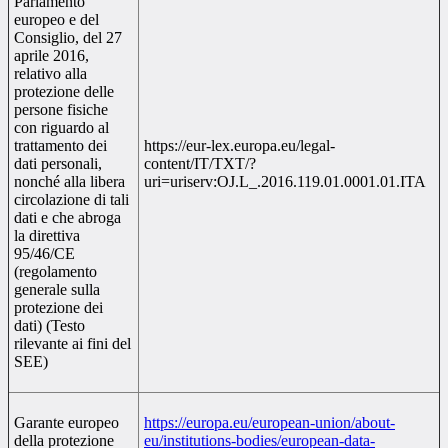
Parlamento
europeo e del
Consiglio, del 27
aprile 2016,
relativo alla
protezione delle
persone fisiche
con riguardo al
trattamento dei
https://eur-lex.europa.eu/legal-
dati personali,
content/IT/TXT/?
nonché alla libera
uri=uriserv:OJ.L_.2016.119.01.0001.01.ITA
circolazione di tali
dati e che abroga
la direttiva
95/46/CE
(regolamento
generale sulla
protezione dei
dati) (Testo
rilevante ai fini del
SEE)
Garante europeo
https://europa.eu/european-union/about-
della protezione
eu/institutions-
bodies/european-data-