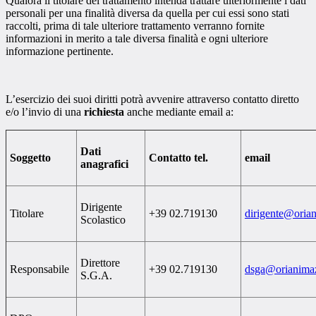
Qualora il titolare del trattamento intenda trattare ulteriormente i dati
personali per una finalità diversa da quella per cui essi sono stati
raccolti, prima di tale ulteriore trattamento verranno fornite
informazioni in merito a tale diversa finalità e ogni ulteriore
informazione pertinente.
L’esercizio dei suoi diritti potrà avvenire attraverso contatto diretto
e/o l’invio di una
richiesta
anche mediante email a:
Dati
Soggetto
Contatto tel.
email
anagrafici
Dirigente
Titolare
+39 02.719130
dirigente@orian
Scolastico
Direttore
Responsabile
+39 02.719130
dsga@orianimazz
S.G.A.