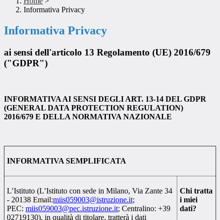
Home
>
Informativa Privacy
Informativa Privacy
ai sensi dell'articolo 13 Regolamento (UE) 2016/679
("GDPR")
INFORMATIVA AI SENSI DEGLI ART. 13-14 DEL GDPR
(GENERAL DATA PROTECTION REGULATION)
2016/679
E DELLA NORMATIVA NAZIONALE
INFORMATIVA SEMPLIFICATA
L’Istituto (L’Istituto con sede in Milano, Via Zante 34
Chi tratta
- 20138 Email:
miis059003@istruzione.it
;
i miei
PEC:
miis059003@pec.istruzione.it
; Centralino: +39
dati?
02719130), in qualità di titolare, tratterà i dati