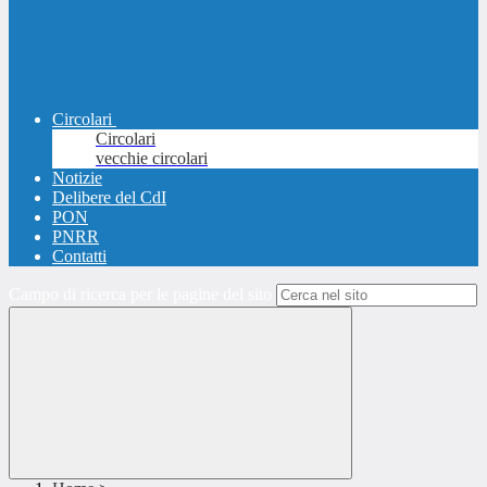
Circolari
Circolari
vecchie circolari
Notizie
Delibere del CdI
PON
PNRR
Contatti
Campo di ricerca per le pagine del sito