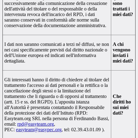
successivamente alla comunicazione della cessazione
sono
dell'attività del titolare o del responsabile o della
trattati i
intervenuta revoca dell'incarico del RPD, i dati
miei dati?
saranno conservati in conformità alle norme sulla
conservazione della documentazione amministrativa.
I dati non saranno comunicati a terzi né diffusi, se non
A chi
nei casi specificamente previsti dal diritto nazionale o
vengono
dell'Unione europea ed indicati nell'informativa
inviati i
dettagliata.
miei dati?
Gli interessati hanno il diritto di chiedere al titolare del
trattamento l'accesso ai dati personali e la rettifica o la
cancellazione degli stessi o la limitazione del
trattamento che li riguarda o di opporsi al trattamento
Che
(artt. 15 e ss. del RGPD). L'apposita istanza
diritti ho
all'Autorità è presentata contattando il Responsabile
sui miei
della protezione dei dati dell’Istituto (RPD:
dati?
Easyteam.org SRL nella persona di Ferdinando Bassi,
email:
rpd@easyteam.org
,
PEC:
easyteam@easypec.org
, tel: 02.39.43.01.09 ).