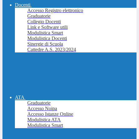
Docenti
Accesso Registro elettronico
Graduatorie
Collegio Docenti
Link e Software utili
Modulistica Smart
Modulistica Docenti
Sinergie di Scuola
Cattedre A.S. 2023/2024
ATA
Graduatorie
Accesso Noipa
Accesso Istanze Online
Modulistica ATA
Modulistica Smart