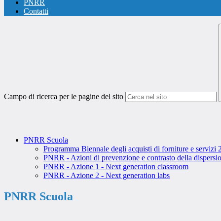
PNRR
Contatti
Campo di ricerca per le pagine del sito
PNRR Scuola
Programma Biennale degli acquisti di forniture e servizi
PNRR - Azioni di prevenzione e contrasto della dispersio
PNRR - Azione 1 - Next generation classroom
PNRR - Azione 2 - Next generation labs
PNRR Scuola