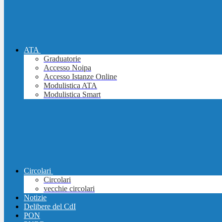
ATA
Graduatorie
Accesso Noipa
Accesso Istanze Online
Modulistica ATA
Modulistica Smart
Circolari
Circolari
vecchie circolari
Notizie
Delibere del CdI
PON