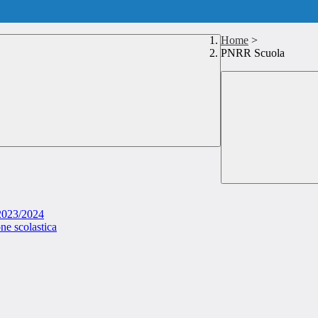
Home
>
PNRR Scuola
 2023/2024
ne scolastica