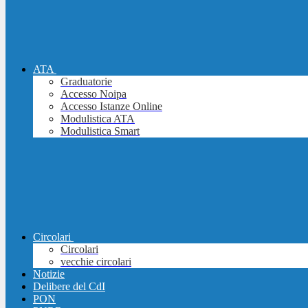
ATA
Graduatorie
Accesso Noipa
Accesso Istanze Online
Modulistica ATA
Modulistica Smart
Circolari
Circolari
vecchie circolari
Notizie
Delibere del CdI
PON