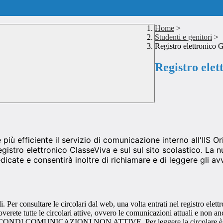
Home
>
Studenti e genitori
>
Registro elettronico G
Registro elet
 più efficiente il servizio di comunicazione interno all'IIS O
istro elettronico ClasseViva e sul sul sito scolastico. La n
dedicate e consentirà inoltre di richiamare e di leggere gli 
li. Per consultare le circolari dal web, una volta entrati nel registro e
utte le circolari attive, ovvero le comunicazioni attuali e non ancora 
 voce NASCONDI COMUNICAZIONI NON ATTIVE. Per leggere la circolare