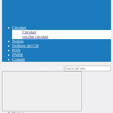
Circolari
Circolari
vecchie circolari
Notizie
Delibere del CdI
PON
PNRR
Contatti
Campo di ricerca per le pagine del sito