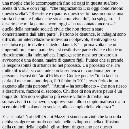
una moglie che lo accompagnerà fino ad oggi in questa sua/loro
scelta di vita, e con i figli, “che ringraziando Dio oggi condividono
questa scelta”. “Resistere e riparare: questi verbi riassumono la mia
storia che non è finita e che sto ancora vivendo”, ha spiegato. “il
deserto che mi fa paura ancora oggi – ha raccontato ancora – è
quello della normale società civile che non riesce a stare
concretamente dall’altra parte”. Partono le denunce, le indagini sono
difficili, un’intercettazione individua i colpevoli, Bentivoglio si
costituisce parte civile e chiede i danni. E ‘la prima volta che un
imprenditore, come parte lesa, si costituisce parte civile e chiede un
risarcimento alla ‘ndrangheta. Impiega sette mesi per trovare un
avvocato: è una donna, madre di quattro figli, l’unica che si prende
la responsabilità di affiancarlo nel processo. Un processo che Tra
mille difficoltà, si conclude con la sentenza di condanna per tre
persone ai sensi dell’art.416 bis del Codice penale: “tutta la città
parla di me e un anno dopo, il 9 febbraio 2011, resto ferito in un
agguato alla mia persona”. “Attimi – ha sottolineato – che non riesco
a descrivere, frazioni di secondo. Chi dice di non avere paura è un
bugiardo. Ma non vogliamo più essere vittime di mafia, ma
sopravvissuti
consapevoli, sopravvissuti allo scempio mafioso e allo
scempio dell’isolamento sociale, allo scempio della violenza.”
E la scuola? Noi
dell’Oriani Mazzini
siamo convinti che
la scuola
debba svolgere un ruolo centrale
nello sviluppo e nella diffusione
della
cultura della legalità: gli studenti ringraziano per questo