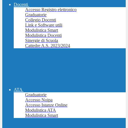
Docenti
Accesso Registro elettronico
Graduatorie
Collegio Docenti
Link e Software utili
Modulistica Smart
Modulistica Docenti
Sinergie di Scuola
Cattedre A.S. 2023/2024
ATA
Graduatorie
Accesso Noipa
Accesso Istanze Online
Modulistica ATA
Modulistica Smart