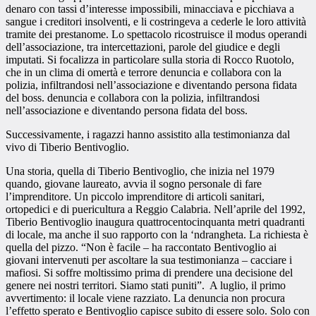
denaro con tassi d’interesse impossibili, minacciava e picchiava a
sangue i creditori insolventi, e li costringeva a cederle le loro attività
tramite dei prestanome. Lo spettacolo ricostruisce il modus operandi
dell’associazione, tra intercettazioni, parole del giudice e degli
imputati.
Si focalizza in particolare sulla storia di Rocco Ruotolo,
che in un clima di omertà e terrore denuncia e collabora con la
polizia, infiltrandosi nell’associazione e diventando persona fidata
del boss.
denuncia e collabora con la polizia, infiltrandosi
nell’associazione e diventando persona fidata del boss.
Successivamente, i ragazzi hanno assistito alla testimonianza dal
vivo di Tiberio Bentivoglio.
Una storia, quella di Tiberio Bentivoglio, che inizia nel 1979
quando, giova
ne
laureato, avvia il sogno personale di fare
l’imprenditore. Un piccolo imprenditore di articoli sanitari,
ortopedici e di puericultura a Reggio Calabria. Nell’aprile del 1992,
Tiberio Bentivoglio inaugura quattrocentocinquanta metri
quadranti
di locale, ma anche il suo rapporto con la ‘ndrangheta. La richiesta è
quella del pizzo. “Non è facile – ha raccontato Bentivoglio ai
giovani intervenuti per ascoltare la sua testimonianza – cacciare i
mafiosi. Si soffre moltissimo prima di prendere una decisione del
genere nei nostri territori. Siamo stati puniti”. A luglio, il primo
avvertimento: il locale viene razziato. La denuncia non procura
l’effetto sperato e Bentivoglio capisce subito di essere solo. Solo con