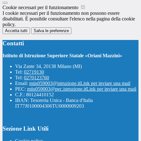
Cookie necessari per il funzionamento
I cookie necessari per il funzionamento non possono essere
disabilitati. È possibile consultare l'elenco nella pagina della cookie
policy.
Accetta tutti
Salva le preferenze
Contatti
Istituto di Istruzione Superiore Statale «Oriani Mazzini»
Via Zante 34, 20138 Milano (MI)
Tel:
02719130
Tel:
0270123760
Email:
miis059003@istruzione.it
Link per inviare una mail
PEC:
miis059003@pec.istruzione.it
Link per inviare una mail
C.F.: 80124410152
IBAN: Tesoreria Unica - Banca d'Italia
IT77J0100004306TU0000009203
Sezione Link Utili
Cookie policy