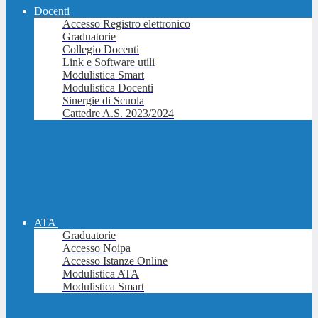
Docenti
Accesso Registro elettronico
Graduatorie
Collegio Docenti
Link e Software utili
Modulistica Smart
Modulistica Docenti
Sinergie di Scuola
Cattedre A.S. 2023/2024
ATA
Graduatorie
Accesso Noipa
Accesso Istanze Online
Modulistica ATA
Modulistica Smart