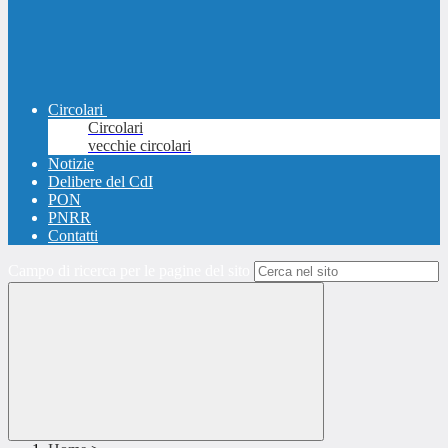
Circolari
Circolari
vecchie circolari
Notizie
Delibere del CdI
PON
PNRR
Contatti
Campo di ricerca per le pagine del sito