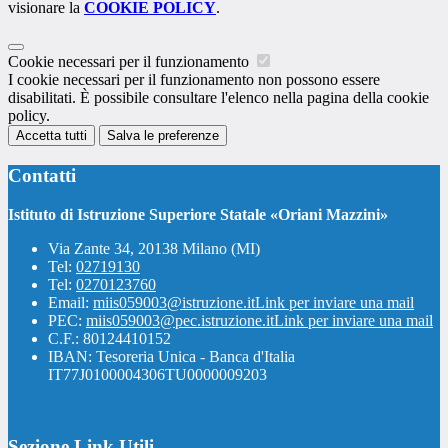
visionare la
COOKIE POLICY
.
Cookie necessari per il funzionamento
I cookie necessari per il funzionamento non possono essere
disabilitati. È possibile consultare l'elenco nella pagina della cookie
policy.
Accetta tutti
Salva le preferenze
Contatti
Istituto di Istruzione Superiore Statale «Oriani Mazzini»
Via Zante 34, 20138 Milano (MI)
Tel:
02719130
Tel:
0270123760
Email:
miis059003@istruzione.it
Link per inviare una mail
PEC:
miis059003@pec.istruzione.it
Link per inviare una mail
C.F.: 80124410152
IBAN: Tesoreria Unica - Banca d'Italia
IT77J0100004306TU0000009203
Sezione Link Utili