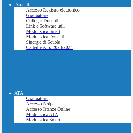
Docenti
Accesso Registro elettronico
Graduatorie
Collegio Docenti
Link e Software utili
Modulistica Smart
Modulistica Docenti
Sinergie di Scuola
Cattedre A.S. 2023/2024
ATA
Graduatorie
Accesso Noipa
Accesso Istanze Online
Modulistica ATA
Modulistica Smart