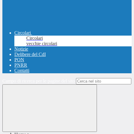
Circolari
Circolari
vecchie circolari
Notizie
Delibere del CdI
PON
PNRR
Contatti
Campo di ricerca per le pagine del sito