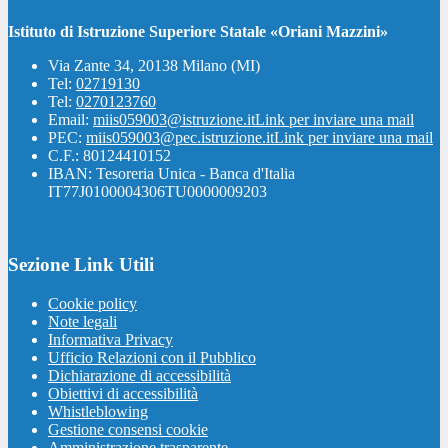
Istituto di Istruzione Superiore Statale «Oriani Mazzini»
Via Zante 34, 20138 Milano (MI)
Tel:
02719130
Tel:
0270123760
Email:
miis059003@istruzione.it
Link per inviare una mail
PEC:
miis059003@pec.istruzione.it
Link per inviare una mail
C.F.: 80124410152
IBAN: Tesoreria Unica - Banca d'Italia
IT77J0100004306TU0000009203
Sezione Link Utili
Cookie policy
Note legali
Informativa Privacy
Ufficio Relazioni con il Pubblico
Dichiarazione di accessibilità
Obiettivi di accessibilità
Whistleblowing
Gestione consensi cookie
Amministrazione trasparente