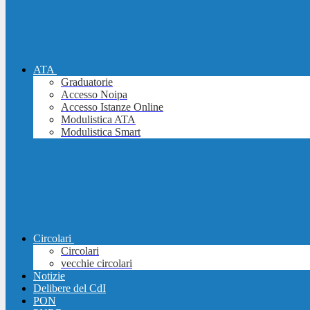
ATA
Graduatorie
Accesso Noipa
Accesso Istanze Online
Modulistica ATA
Modulistica Smart
Circolari
Circolari
vecchie circolari
Notizie
Delibere del CdI
PON