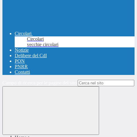
Circolari
Circolari
vecchie circolari
Notizie
Delibere del CdI
PON
PNRR
Contatti
Campo di ricerca per le pagine del sito