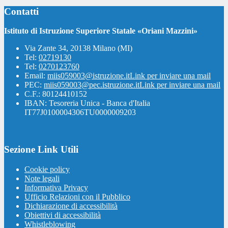
Contatti
Istituto di Istruzione Superiore Statale «Oriani Mazzini»
Via Zante 34, 20138 Milano (MI)
Tel:
02719130
Tel:
0270123760
Email:
miis059003@istruzione.it
Link per inviare una mail
PEC:
miis059003@pec.istruzione.it
Link per inviare una mail
C.F.: 80124410152
IBAN: Tesoreria Unica - Banca d'Italia
IT77J0100004306TU0000009203
Sezione Link Utili
Cookie policy
Note legali
Informativa Privacy
Ufficio Relazioni con il Pubblico
Dichiarazione di accessibilità
Obiettivi di accessibilità
Whistleblowing