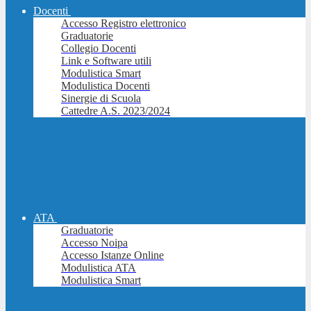
Docenti
Accesso Registro elettronico
Graduatorie
Collegio Docenti
Link e Software utili
Modulistica Smart
Modulistica Docenti
Sinergie di Scuola
Cattedre A.S. 2023/2024
ATA
Graduatorie
Accesso Noipa
Accesso Istanze Online
Modulistica ATA
Modulistica Smart