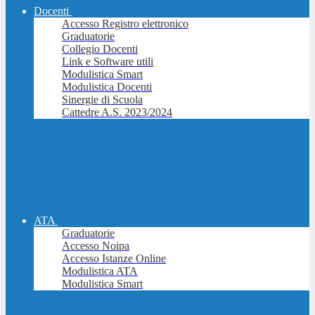
Docenti
Accesso Registro elettronico
Graduatorie
Collegio Docenti
Link e Software utili
Modulistica Smart
Modulistica Docenti
Sinergie di Scuola
Cattedre A.S. 2023/2024
ATA
Graduatorie
Accesso Noipa
Accesso Istanze Online
Modulistica ATA
Modulistica Smart