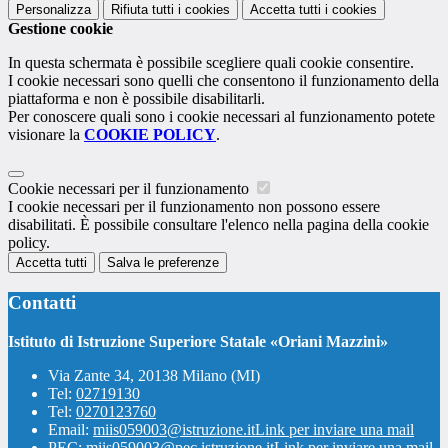
Personalizza
Rifiuta tutti
i cookies
Accetta tutti
i cookies
Gestione cookie
In questa schermata è possibile scegliere quali cookie consentire.
I cookie necessari sono quelli che consentono il funzionamento della
piattaforma e non è possibile disabilitarli.
Per conoscere quali sono i cookie necessari al funzionamento potete
visionare la
COOKIE POLICY
.
Cookie necessari per il funzionamento
I cookie necessari per il funzionamento non possono essere
disabilitati. È possibile consultare l'elenco nella pagina della cookie
policy.
Accetta tutti
Salva le preferenze
Contatti
Istituto di Istruzione Superiore Statale «Oriani Mazzini»
Via Zante 34, 20138 Milano (MI)
Tel:
02719130
Tel:
0270123760
Email:
miis059003@istruzione.it
Link per inviare una mail
PEC:
miis059003@pec.istruzione.it
Link per inviare una mail