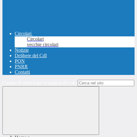
Circolari
Circolari
vecchie circolari
Notizie
Delibere del CdI
PON
PNRR
Contatti
Campo di ricerca per le pagine del sito