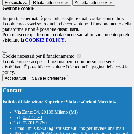
Personalizza
Rifiuta tutti
i cookies
Accetta tutti
i cookies
Gestione cookie
In questa schermata è possibile scegliere quali cookie consentire.
I cookie necessari sono quelli che consentono il funzionamento della
piattaforma e non è possibile disabilitarli.
Per conoscere quali sono i cookie necessari al funzionamento potete
visionare la
COOKIE POLICY
.
Cookie necessari per il funzionamento
I cookie necessari per il funzionamento non possono essere
disabilitati. È possibile consultare l'elenco nella pagina della cookie
policy.
Accetta tutti
Salva le preferenze
Contatti
Istituto di Istruzione Superiore Statale «Oriani Mazzini»
Via Zante 34, 20138 Milano (MI)
Tel:
02719130
Tel:
0270123760
Email:
miis059003@istruzione.it
Link per inviare una mail
PEC:
miis059003@pec.istruzione.it
Link per inviare una mail