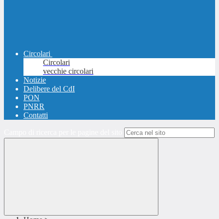
Circolari
Circolari
vecchie circolari
Notizie
Delibere del CdI
PON
PNRR
Contatti
Campo di ricerca per le pagine del sito