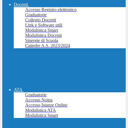
Docenti
Accesso Registro elettronico
Graduatorie
Collegio Docenti
Link e Software utili
Modulistica Smart
Modulistica Docenti
Sinergie di Scuola
Cattedre A.S. 2023/2024
ATA
Graduatorie
Accesso Noipa
Accesso Istanze Online
Modulistica ATA
Modulistica Smart