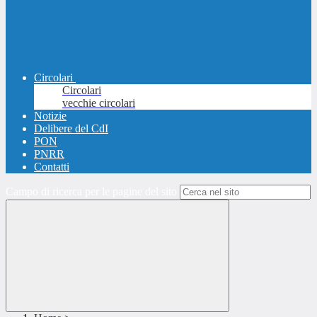
Circolari
Circolari
vecchie circolari
Notizie
Delibere del CdI
PON
PNRR
Contatti
Campo di ricerca per le pagine del sito