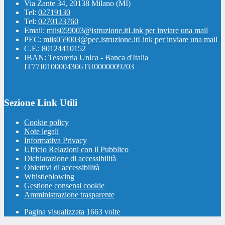
Via Zante 34, 20138 Milano (MI)
Tel:
02719130
Tel:
0270123760
Email:
miis059003@istruzione.it
Link per inviare una mail
PEC:
miis059003@pec.istruzione.it
Link per inviare una mail
C.F.: 80124410152
IBAN: Tesoreria Unica - Banca d'Italia
IT77J0100004306TU0000009203
Sezione Link Utili
Cookie policy
Note legali
Informativa Privacy
Ufficio Relazioni con il Pubblico
Dichiarazione di accessibilità
Obiettivi di accessibilità
Whistleblowing
Gestione consensi cookie
Amministrazione trasparente
Pagina visualizzata
1663
volte