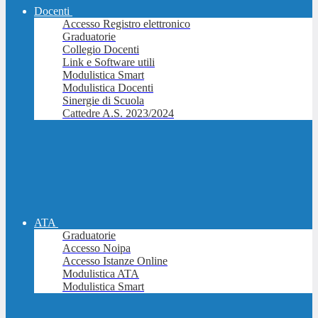
Docenti
Accesso Registro elettronico
Graduatorie
Collegio Docenti
Link e Software utili
Modulistica Smart
Modulistica Docenti
Sinergie di Scuola
Cattedre A.S. 2023/2024
ATA
Graduatorie
Accesso Noipa
Accesso Istanze Online
Modulistica ATA
Modulistica Smart