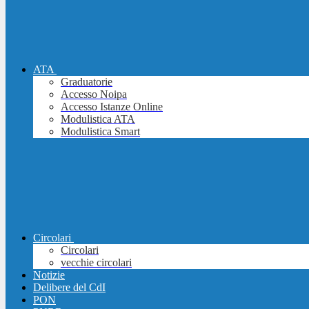
ATA
Graduatorie
Accesso Noipa
Accesso Istanze Online
Modulistica ATA
Modulistica Smart
Circolari
Circolari
vecchie circolari
Notizie
Delibere del CdI
PON