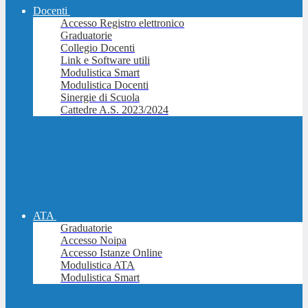
Docenti
Accesso Registro elettronico
Graduatorie
Collegio Docenti
Link e Software utili
Modulistica Smart
Modulistica Docenti
Sinergie di Scuola
Cattedre A.S. 2023/2024
ATA
Graduatorie
Accesso Noipa
Accesso Istanze Online
Modulistica ATA
Modulistica Smart