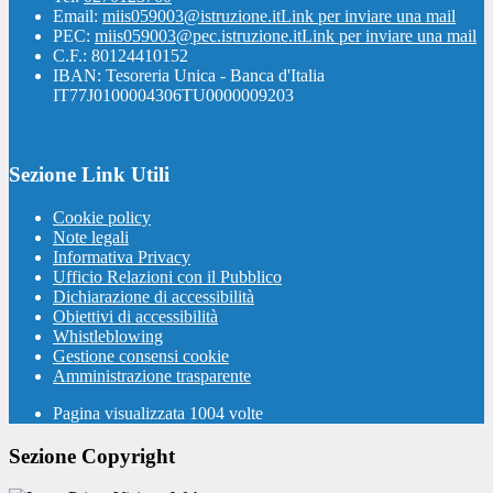
Email:
miis059003@istruzione.it
Link per inviare una mail
PEC:
miis059003@pec.istruzione.it
Link per inviare una mail
C.F.: 80124410152
IBAN: Tesoreria Unica - Banca d'Italia
IT77J0100004306TU0000009203
Sezione Link Utili
Cookie policy
Note legali
Informativa Privacy
Ufficio Relazioni con il Pubblico
Dichiarazione di accessibilità
Obiettivi di accessibilità
Whistleblowing
Gestione consensi cookie
Amministrazione trasparente
Pagina visualizzata
1004
volte
Sezione Copyright