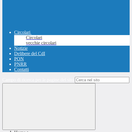
Circolari
Circolari
vecchie circolari
Notizie
Delibere del CdI
PON
PNRR
Contatti
Campo di ricerca per le pagine del sito