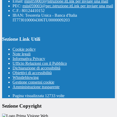
Email:
miis059003@istruzione.it
Link per inviare una mail
PEC:
miis059003@pec.istruzione.it
Link per inviare una mail
C.F.: 80124410152
IBAN: Tesoreria Unica - Banca d'Italia
IT77J0100004306TU0000009203
Sezione Link Utili
Cookie policy
Note legali
Informativa Privacy
Ufficio Relazioni con il Pubblico
Dichiarazione di accessibilità
Obiettivi di accessibilità
Whistleblowing
Gestione consensi cookie
Amministrazione trasparente
Pagina visualizzata
12733
volte
Sezione Copyright