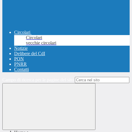
Circolari
Circolari
vecchie circolari
Notizie
Delibere del CdI
PON
PNRR
Contatti
Campo di ricerca per le pagine del sito