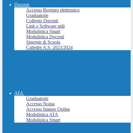
Docenti
Accesso Registro elettronico
Graduatorie
Collegio Docenti
Link e Software utili
Modulistica Smart
Modulistica Docenti
Sinergie di Scuola
Cattedre A.S. 2023/2024
ATA
Graduatorie
Accesso Noipa
Accesso Istanze Online
Modulistica ATA
Modulistica Smart