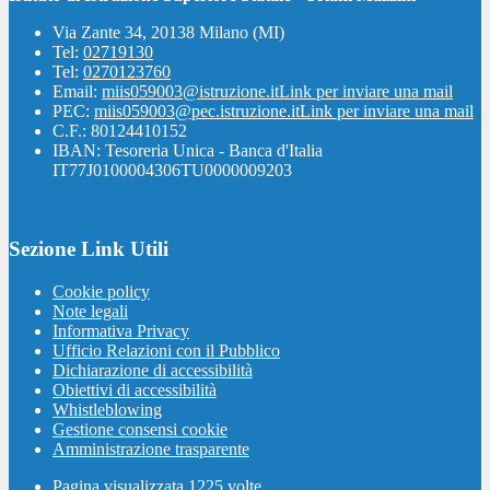
Via Zante 34, 20138 Milano (MI)
Tel:
02719130
Tel:
0270123760
Email:
miis059003@istruzione.it
Link per inviare una mail
PEC:
miis059003@pec.istruzione.it
Link per inviare una mail
C.F.: 80124410152
IBAN: Tesoreria Unica - Banca d'Italia
IT77J0100004306TU0000009203
Sezione Link Utili
Cookie policy
Note legali
Informativa Privacy
Ufficio Relazioni con il Pubblico
Dichiarazione di accessibilità
Obiettivi di accessibilità
Whistleblowing
Gestione consensi cookie
Amministrazione trasparente
Pagina visualizzata
1225
volte