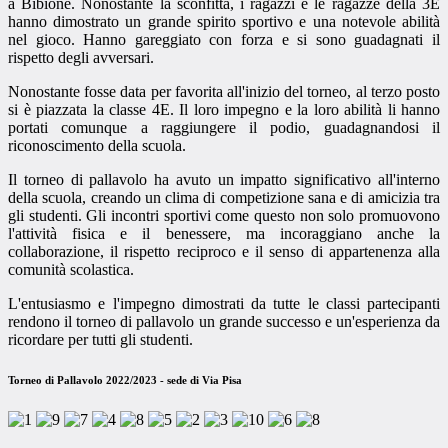
a Bibione. Nonostante la sconfitta, i ragazzi e le ragazze della 3E
hanno dimostrato un grande spirito sportivo e una notevole abilità
nel gioco. Hanno gareggiato con forza e si sono guadagnati il
rispetto degli avversari.
Nonostante fosse data per favorita all'inizio del torneo, al terzo posto
si è piazzata la classe 4E. Il loro impegno e la loro abilità li hanno
portati comunque a raggiungere il podio, guadagnandosi il
riconoscimento della scuola.
Il torneo di pallavolo ha avuto un impatto significativo all'interno
della scuola, creando un clima di competizione sana e di amicizia tra
gli studenti. Gli incontri sportivi come questo non solo promuovono
l'attività fisica e il benessere, ma incoraggiano anche la
collaborazione, il rispetto reciproco e il senso di appartenenza alla
comunità scolastica.
L'entusiasmo e l'impegno dimostrati da tutte le classi partecipanti
rendono il torneo di pallavolo un grande successo e un'esperienza da
ricordare per tutti gli studenti.
Torneo di Pallavolo 2022/2023 - sede di Via Pisa