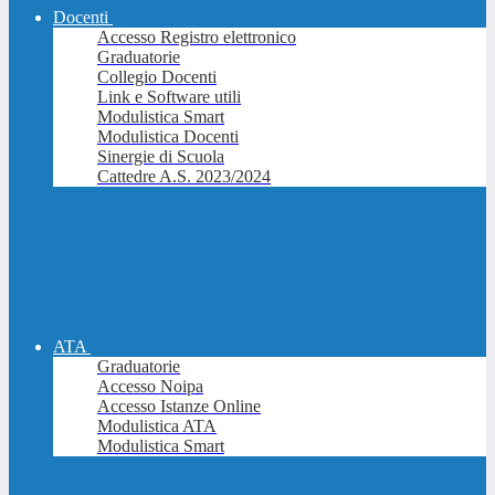
Docenti
Accesso Registro elettronico
Graduatorie
Collegio Docenti
Link e Software utili
Modulistica Smart
Modulistica Docenti
Sinergie di Scuola
Cattedre A.S. 2023/2024
ATA
Graduatorie
Accesso Noipa
Accesso Istanze Online
Modulistica ATA
Modulistica Smart