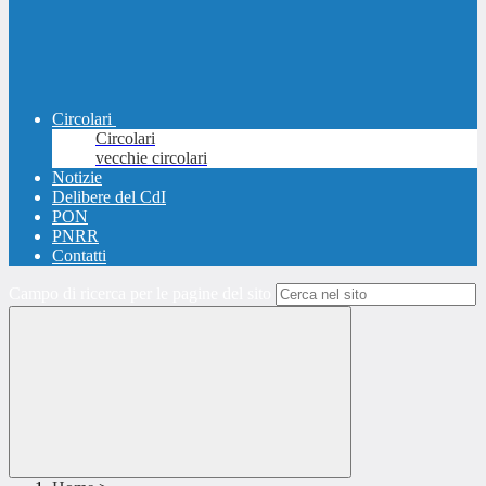
Circolari
Circolari
vecchie circolari
Notizie
Delibere del CdI
PON
PNRR
Contatti
Campo di ricerca per le pagine del sito