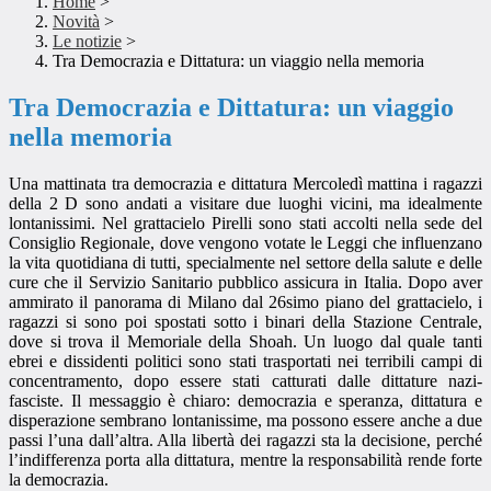
Home
>
Novità
>
Le notizie
>
Tra Democrazia e Dittatura: un viaggio nella memoria
Tra Democrazia e Dittatura: un viaggio
nella memoria
Una mattinata tra democrazia e dittatura Mercoledì mattina i ragazzi
della 2 D sono andati a visitare due luoghi vicini, ma idealmente
lontanissimi. Nel grattacielo Pirelli sono stati accolti nella sede del
Consiglio Regionale, dove vengono votate le Leggi che influenzano
la vita quotidiana di tutti, specialmente nel settore della salute e delle
cure che il Servizio Sanitario pubblico assicura in Italia. Dopo aver
ammirato il panorama di Milano dal 26simo piano del grattacielo, i
ragazzi si sono poi spostati sotto i binari della Stazione Centrale,
dove si trova il Memoriale della Shoah. Un luogo dal quale tanti
ebrei e dissidenti politici sono stati trasportati nei terribili campi di
concentramento, dopo essere stati catturati dalle dittature nazi-
fasciste. Il messaggio è chiaro: democrazia e speranza, dittatura e
disperazione sembrano lontanissime, ma possono essere anche a due
passi l’una dall’altra. Alla libertà dei ragazzi sta la decisione, perché
l’indifferenza porta alla dittatura, mentre la responsabilità rende forte
la democrazia.