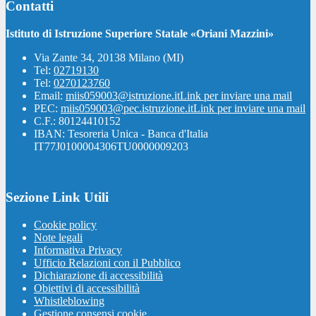
Contatti
Istituto di Istruzione Superiore Statale «Oriani Mazzini»
Via Zante 34, 20138 Milano (MI)
Tel:
02719130
Tel:
0270123760
Email:
miis059003@istruzione.it
Link per inviare una mail
PEC:
miis059003@pec.istruzione.it
Link per inviare una mail
C.F.: 80124410152
IBAN: Tesoreria Unica - Banca d'Italia
IT77J0100004306TU0000009203
Sezione Link Utili
Cookie policy
Note legali
Informativa Privacy
Ufficio Relazioni con il Pubblico
Dichiarazione di accessibilità
Obiettivi di accessibilità
Whistleblowing
Gestione consensi cookie