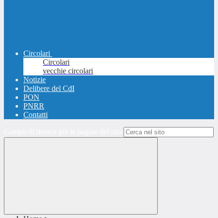
Circolari
Circolari
vecchie circolari
Notizie
Delibere del CdI
PON
PNRR
Contatti
Campo di ricerca per le pagine del sito