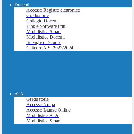
Docenti
Accesso Registro elettronico
Graduatorie
Collegio Docenti
Link e Software utili
Modulistica Smart
Modulistica Docenti
Sinergie di Scuola
Cattedre A.S. 2023/2024
ATA
Graduatorie
Accesso Noipa
Accesso Istanze Online
Modulistica ATA
Modulistica Smart