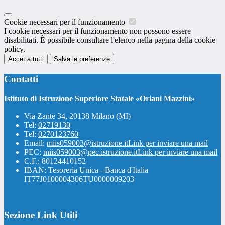
Cookie necessari per il funzionamento
I cookie necessari per il funzionamento non possono essere
disabilitati. È possibile consultare l'elenco nella pagina della cookie
policy.
Accetta tutti
Salva le preferenze
Contatti
Istituto di Istruzione Superiore Statale «Oriani Mazzini»
Via Zante 34, 20138 Milano (MI)
Tel:
02719130
Tel:
0270123760
Email:
miis059003@istruzione.it
Link per inviare una mail
PEC:
miis059003@pec.istruzione.it
Link per inviare una mail
C.F.: 80124410152
IBAN: Tesoreria Unica - Banca d'Italia
IT77J0100004306TU0000009203
Sezione Link Utili