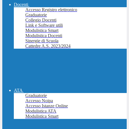
Docenti
Accesso Registro elettronico
Graduatorie
Collegio Docenti
Link e Software utili
Modulistica Smart
Modulistica Docenti
Sinergie di Scuola
Cattedre A.S. 2023/2024
ATA
Graduatorie
Accesso Noipa
Accesso Istanze Online
Modulistica ATA
Modulistica Smart