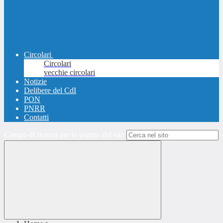
Circolari
Circolari
vecchie circolari
Notizie
Delibere del CdI
PON
PNRR
Contatti
Campo di ricerca per le pagine del sito