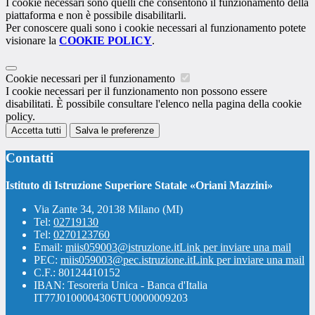
I cookie necessari sono quelli che consentono il funzionamento della
piattaforma e non è possibile disabilitarli.
Per conoscere quali sono i cookie necessari al funzionamento potete
visionare la
COOKIE POLICY
.
Cookie necessari per il funzionamento
I cookie necessari per il funzionamento non possono essere
disabilitati. È possibile consultare l'elenco nella pagina della cookie
policy.
Accetta tutti
Salva le preferenze
Contatti
Istituto di Istruzione Superiore Statale «Oriani Mazzini»
Via Zante 34, 20138 Milano (MI)
Tel:
02719130
Tel:
0270123760
Email:
miis059003@istruzione.it
Link per inviare una mail
PEC:
miis059003@pec.istruzione.it
Link per inviare una mail
C.F.: 80124410152
IBAN: Tesoreria Unica - Banca d'Italia
IT77J0100004306TU0000009203