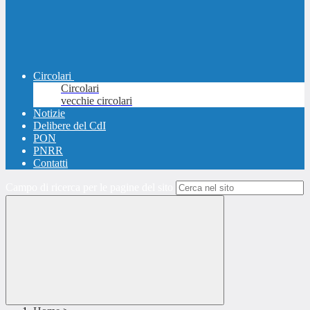
Circolari
Circolari
vecchie circolari
Notizie
Delibere del CdI
PON
PNRR
Contatti
Campo di ricerca per le pagine del sito