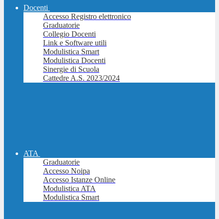
Docenti
Accesso Registro elettronico
Graduatorie
Collegio Docenti
Link e Software utili
Modulistica Smart
Modulistica Docenti
Sinergie di Scuola
Cattedre A.S. 2023/2024
ATA
Graduatorie
Accesso Noipa
Accesso Istanze Online
Modulistica ATA
Modulistica Smart