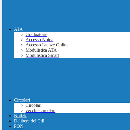
ATA
Graduatorie
Accesso Noipa
Accesso Istanze Online
Modulistica ATA
Modulistica Smart
Circolari
Circolari
vecchie circolari
Notizie
Delibere del CdI
PON