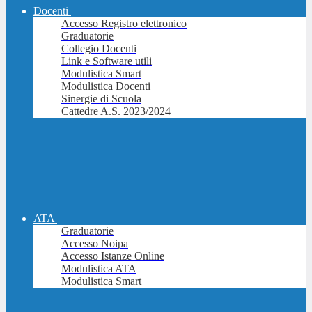
Docenti
Accesso Registro elettronico
Graduatorie
Collegio Docenti
Link e Software utili
Modulistica Smart
Modulistica Docenti
Sinergie di Scuola
Cattedre A.S. 2023/2024
ATA
Graduatorie
Accesso Noipa
Accesso Istanze Online
Modulistica ATA
Modulistica Smart