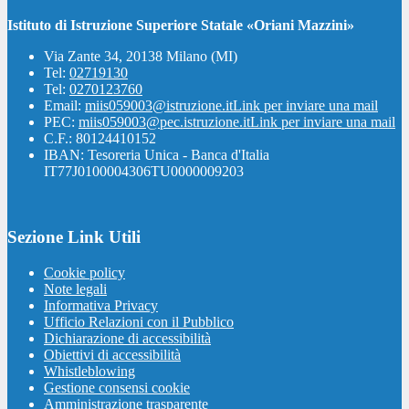
Istituto di Istruzione Superiore Statale «Oriani Mazzini»
Via Zante 34, 20138 Milano (MI)
Tel:
02719130
Tel:
0270123760
Email:
miis059003@istruzione.it
Link per inviare una mail
PEC:
miis059003@pec.istruzione.it
Link per inviare una mail
C.F.: 80124410152
IBAN: Tesoreria Unica - Banca d'Italia
IT77J0100004306TU0000009203
Sezione Link Utili
Cookie policy
Note legali
Informativa Privacy
Ufficio Relazioni con il Pubblico
Dichiarazione di accessibilità
Obiettivi di accessibilità
Whistleblowing
Gestione consensi cookie
Amministrazione trasparente