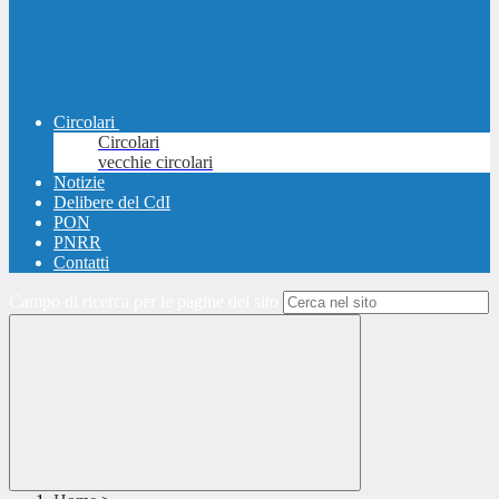
Circolari
Circolari
vecchie circolari
Notizie
Delibere del CdI
PON
PNRR
Contatti
Campo di ricerca per le pagine del sito