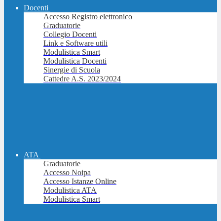
Docenti
Accesso Registro elettronico
Graduatorie
Collegio Docenti
Link e Software utili
Modulistica Smart
Modulistica Docenti
Sinergie di Scuola
Cattedre A.S. 2023/2024
ATA
Graduatorie
Accesso Noipa
Accesso Istanze Online
Modulistica ATA
Modulistica Smart