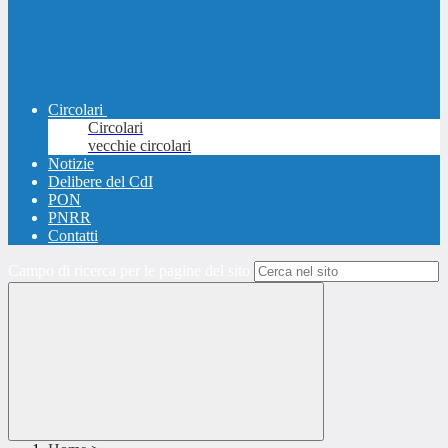
Circolari
Circolari
vecchie circolari
Notizie
Delibere del CdI
PON
PNRR
Contatti
Campo di ricerca per le pagine del sito