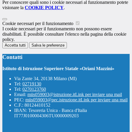
Per conoscere quali sono i cookie necessari al funzionamento potete
visionare la
COOKIE POLICY
.
Cookie necessari per il funzionamento
I cookie necessari per il funzionamento non possono essere
disabilitati. È possibile consultare l'elenco nella pagina della cookie
policy.
Accetta tutti
Salva le preferenze
Contatti
Istituto di Istruzione Superiore Statale «Oriani Mazzini»
Via Zante 34, 20138 Milano (MI)
Tel:
02719130
Tel:
0270123760
Email:
miis059003@istruzione.it
Link per inviare una mail
PEC:
miis059003@pec.istruzione.it
Link per inviare una mail
C.F.: 80124410152
IBAN: Tesoreria Unica - Banca d'Italia
IT77J0100004306TU0000009203