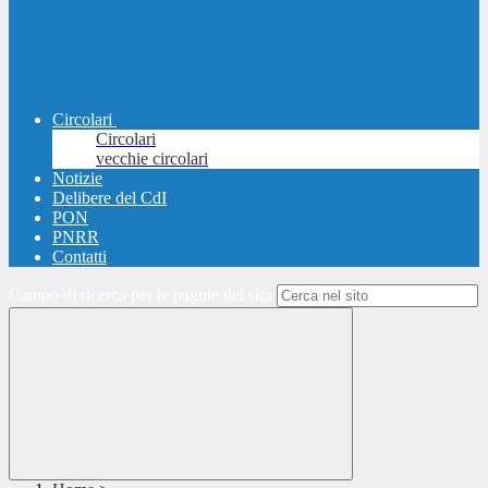
Circolari
Circolari
vecchie circolari
Notizie
Delibere del CdI
PON
PNRR
Contatti
Campo di ricerca per le pagine del sito