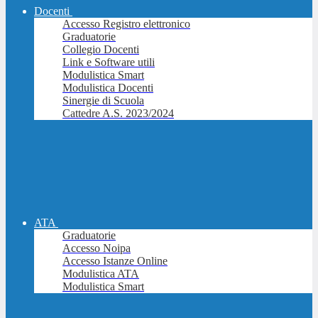
Docenti
Accesso Registro elettronico
Graduatorie
Collegio Docenti
Link e Software utili
Modulistica Smart
Modulistica Docenti
Sinergie di Scuola
Cattedre A.S. 2023/2024
ATA
Graduatorie
Accesso Noipa
Accesso Istanze Online
Modulistica ATA
Modulistica Smart