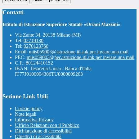
Contatti
Istituto di Istruzione Superiore Statale «Oriani Mazzini»
Via Zante 34, 20138 Milano (MI)
Tel:
02719130
Tel:
0270123760
Email:
miis059003@istruzione.it
Link per inviare una mail
PEC:
miis059003@pec.istruzione.it
Link per inviare una mail
C.F.: 80124410152
IBAN: Tesoreria Unica - Banca d'Italia
IT77J0100004306TU0000009203
Sezione Link Utili
Cookie policy
Note legali
Informativa Privacy
Ufficio Relazioni con il Pubblico
Dichiarazione di accessibilità
Obiettivi di accessibilità