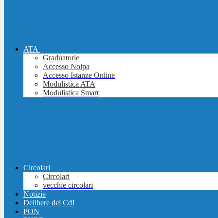
ATA
Graduatorie
Accesso Noipa
Accesso Istanze Online
Modulistica ATA
Modulistica Smart
Circolari
Circolari
vecchie circolari
Notizie
Delibere del CdI
PON