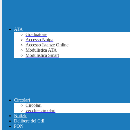
ATA
Graduatorie
Accesso Noipa
Accesso Istanze Online
Modulistica ATA
Modulistica Smart
Circolari
Circolari
vecchie circolari
Notizie
Delibere del CdI
PON