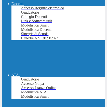
Docenti
Accesso Registro elettronico
Graduatorie
Collegio Docenti
Link e Software utili
Modulistica Smart
Modulistica Docenti
Sinergie di Scuola
Cattedre A.S. 2023/2024
ATA
Graduatorie
Accesso Noipa
Accesso Istanze Online
Modulistica ATA
Modulistica Smart