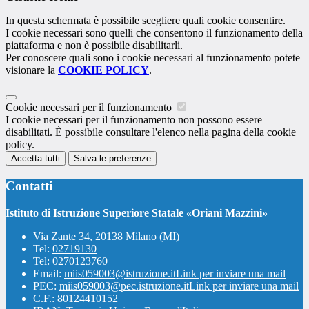
In questa schermata è possibile scegliere quali cookie consentire.
I cookie necessari sono quelli che consentono il funzionamento della
piattaforma e non è possibile disabilitarli.
Per conoscere quali sono i cookie necessari al funzionamento potete
visionare la
COOKIE POLICY
.
Cookie necessari per il funzionamento
I cookie necessari per il funzionamento non possono essere
disabilitati. È possibile consultare l'elenco nella pagina della cookie
policy.
Accetta tutti
Salva le preferenze
Contatti
Istituto di Istruzione Superiore Statale «Oriani Mazzini»
Via Zante 34, 20138 Milano (MI)
Tel:
02719130
Tel:
0270123760
Email:
miis059003@istruzione.it
Link per inviare una mail
PEC:
miis059003@pec.istruzione.it
Link per inviare una mail
C.F.: 80124410152