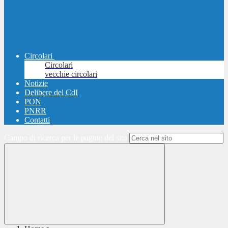
Circolari
Circolari
vecchie circolari
Notizie
Delibere del CdI
PON
PNRR
Contatti
Campo di ricerca per le pagine del sito