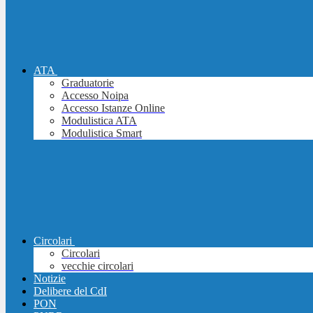
ATA
Graduatorie
Accesso Noipa
Accesso Istanze Online
Modulistica ATA
Modulistica Smart
Circolari
Circolari
vecchie circolari
Notizie
Delibere del CdI
PON