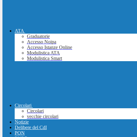
ATA
Graduatorie
Accesso Noipa
Accesso Istanze Online
Modulistica ATA
Modulistica Smart
Circolari
Circolari
vecchie circolari
Notizie
Delibere del CdI
PON