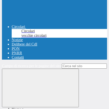
Circolari
Circolari
vecchie circolari
Notizie
Delibere del CdI
PON
PNRR
Contatti
Campo di ricerca per le pagine del sito