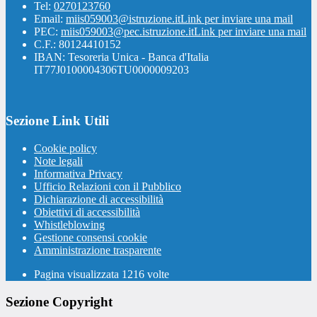
Tel:
0270123760
Email:
miis059003@istruzione.it
Link per inviare una mail
PEC:
miis059003@pec.istruzione.it
Link per inviare una mail
C.F.: 80124410152
IBAN: Tesoreria Unica - Banca d'Italia
IT77J0100004306TU0000009203
Sezione Link Utili
Cookie policy
Note legali
Informativa Privacy
Ufficio Relazioni con il Pubblico
Dichiarazione di accessibilità
Obiettivi di accessibilità
Whistleblowing
Gestione consensi cookie
Amministrazione trasparente
Pagina visualizzata
1216
volte
Sezione Copyright