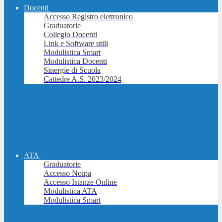
Docenti
Accesso Registro elettronico
Graduatorie
Collegio Docenti
Link e Software utili
Modulistica Smart
Modulistica Docenti
Sinergie di Scuola
Cattedre A.S. 2023/2024
ATA
Graduatorie
Accesso Noipa
Accesso Istanze Online
Modulistica ATA
Modulistica Smart