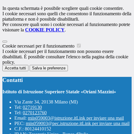
In questa schermata è possibile scegliere quali cookie consentire.
I cookie necessari sono quelli che consentono il funzionamento della
piattaforma e non è possibile disabilitarli.
Per conoscere quali sono i cookie necessari al funzionamento potete
visionare la
COOKIE POLICY
.
Cookie necessari per il funzionamento
I cookie necessari per il funzionamento non possono essere
disabilitati. È possibile consultare l'elenco nella pagina della cookie
policy.
Accetta tutti
Salva le preferenze
Contatti
Istituto di Istruzione Superiore Statale «Oriani Mazzini»
Via Zante 34, 20138 Milano (MI)
Tel:
02719130
Tel:
0270123760
Email:
miis059003@istruzione.it
Link per inviare una mail
PEC:
miis059003@pec.istruzione.it
Link per inviare una mail
C.F.: 80124410152