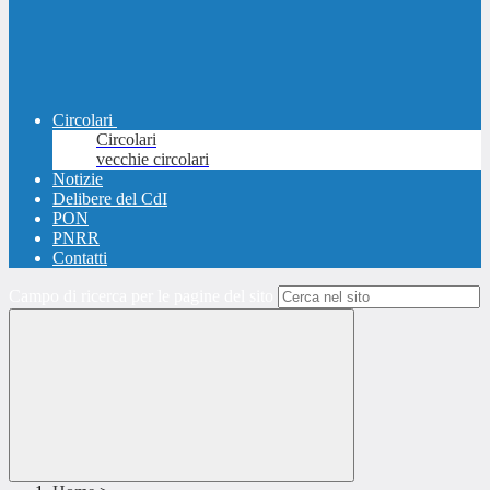
Circolari
Circolari
vecchie circolari
Notizie
Delibere del CdI
PON
PNRR
Contatti
Campo di ricerca per le pagine del sito