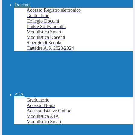
Docenti
Accesso Registro elettronico
Graduatorie
Collegio Docenti
Link e Software utili
Modulistica Smart
Modulistica Docenti
Sinergie di Scuola
Cattedre A.S. 2023/2024
ATA
Graduatorie
Accesso Noipa
Accesso Istanze Online
Modulistica ATA
Modulistica Smart