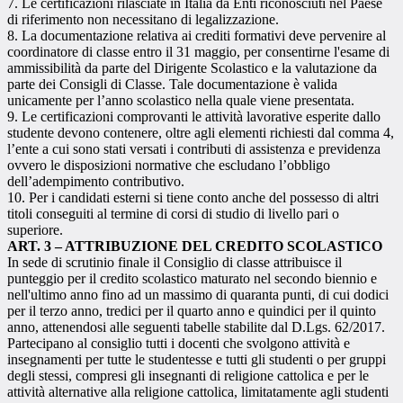
7. Le certificazioni rilasciate in Italia da Enti riconosciuti nel Paese
di riferimento non necessitano di legalizzazione.
8. La documentazione relativa ai crediti formativi deve pervenire al
coordinatore di classe entro il 31 maggio, per consentirne l'esame di
ammissibilità da parte del Dirigente Scolastico e la valutazione da
parte dei Consigli di Classe. Tale documentazione è valida
unicamente per l’anno scolastico nella quale viene presentata.
9. Le certificazioni comprovanti le attività lavorative esperite dallo
studente devono contenere, oltre agli elementi richiesti dal comma 4,
l’ente a cui sono stati versati i contributi di assistenza e previdenza
ovvero le disposizioni normative che escludano l’obbligo
dell’adempimento contributivo.
10. Per i candidati esterni si tiene conto anche del possesso di altri
titoli conseguiti al termine di corsi di studio di livello pari o
superiore.
ART. 3 – ATTRIBUZIONE DEL CREDITO SCOLASTICO
In sede di scrutinio finale il Consiglio di classe attribuisce il
punteggio per il credito scolastico maturato nel secondo biennio e
nell'ultimo anno fino ad un massimo di quaranta punti, di cui dodici
per il terzo anno, tredici per il quarto anno e quindici per il quinto
anno, attenendosi alle seguenti tabelle stabilite dal D.Lgs. 62/2017.
Partecipano al consiglio tutti i docenti che svolgono attività e
insegnamenti per tutte le studentesse e tutti gli studenti o per gruppi
degli stessi, compresi gli insegnanti di religione cattolica e per le
attività alternative alla religione cattolica, limitatamente agli studenti