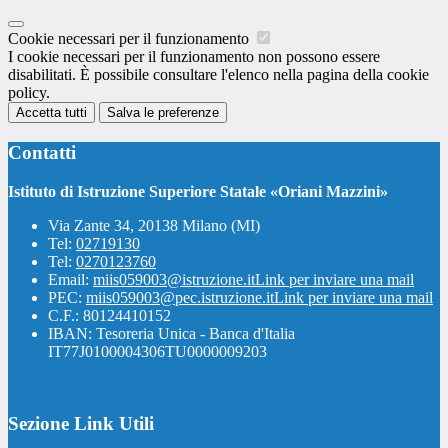
Cookie necessari per il funzionamento
I cookie necessari per il funzionamento non possono essere
disabilitati. È possibile consultare l'elenco nella pagina della cookie
policy.
Accetta tutti
Salva le preferenze
Contatti
Istituto di Istruzione Superiore Statale «Oriani Mazzini»
Via Zante 34, 20138 Milano (MI)
Tel:
02719130
Tel:
0270123760
Email:
miis059003@istruzione.it
Link per inviare una mail
PEC:
miis059003@pec.istruzione.it
Link per inviare una mail
C.F.: 80124410152
IBAN: Tesoreria Unica - Banca d'Italia
IT77J0100004306TU0000009203
Sezione Link Utili