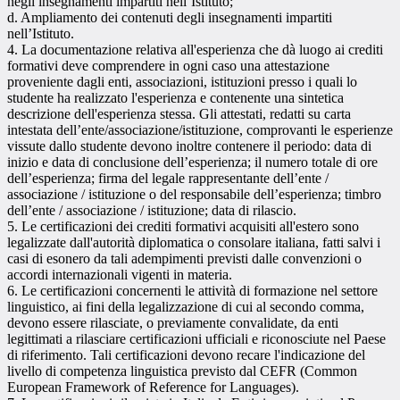
negli insegnamenti impartiti nell’Istituto;
d. Ampliamento dei contenuti degli insegnamenti impartiti
nell’Istituto.
4. La documentazione relativa all'esperienza che dà luogo ai crediti
formativi deve comprendere in ogni caso una attestazione
proveniente dagli enti, associazioni, istituzioni presso i quali lo
studente ha realizzato l'esperienza e contenente una sintetica
descrizione dell'esperienza stessa. Gli attestati, redatti su carta
intestata dell’ente/associazione/istituzione, comprovanti le esperienze
vissute dallo studente devono inoltre contenere il periodo: data di
inizio e data di conclusione dell’esperienza; il numero totale di ore
dell’esperienza; firma del legale rappresentante dell’ente /
associazione / istituzione o del responsabile dell’esperienza; timbro
dell’ente / associazione / istituzione; data di rilascio.
5. Le certificazioni dei crediti formativi acquisiti all'estero sono
legalizzate dall'autorità diplomatica o consolare italiana, fatti salvi i
casi di esonero da tali adempimenti previsti dalle convenzioni o
accordi internazionali vigenti in materia.
6. Le certificazioni concernenti le attività di formazione nel settore
linguistico, ai fini della legalizzazione di cui al secondo comma,
devono essere rilasciate, o previamente convalidate, da enti
legittimati a rilasciare certificazioni ufficiali e riconosciute nel Paese
di riferimento. Tali certificazioni devono recare l'indicazione del
livello di competenza linguistica previsto dal CEFR (Common
European Framework of Reference for Languages).