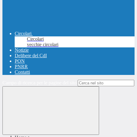
Circolari
Circolari
vecchie circolari
Notizie
Delibere del CdI
PON
PNRR
Contatti
Campo di ricerca per le pagine del sito