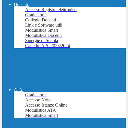
Docenti
Accesso Registro elettronico
Graduatorie
Collegio Docenti
Link e Software utili
Modulistica Smart
Modulistica Docenti
Sinergie di Scuola
Cattedre A.S. 2023/2024
ATA
Graduatorie
Accesso Noipa
Accesso Istanze Online
Modulistica ATA
Modulistica Smart