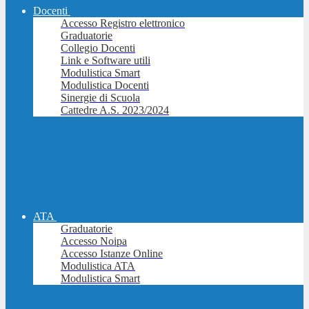
Docenti
Accesso Registro elettronico
Graduatorie
Collegio Docenti
Link e Software utili
Modulistica Smart
Modulistica Docenti
Sinergie di Scuola
Cattedre A.S. 2023/2024
ATA
Graduatorie
Accesso Noipa
Accesso Istanze Online
Modulistica ATA
Modulistica Smart