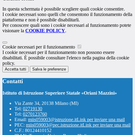
In questa schermata è possibile scegliere quali cookie consentire.
I cookie necessari sono quelli che consentono il funzionamento della
piattaforma e non è possibile disabilitarli.
Per conoscere quali sono i cookie necessari al funzionamento potete
visionare la
COOKIE POLICY
.
Cookie necessari per il funzionamento
I cookie necessari per il funzionamento non possono essere
disabilitati. È possibile consultare l'elenco nella pagina della cookie
policy.
Accetta tutti
Salva le preferenze
Contatti
Istituto di Istruzione Superiore Statale «Oriani Mazzini»
Via Zante 34, 20138 Milano (MI)
Tel:
02719130
Tel:
0270123760
Email:
miis059003@istruzione.it
Link per inviare una mail
PEC:
miis059003@pec.istruzione.it
Link per inviare una mail
C.F.: 80124410152