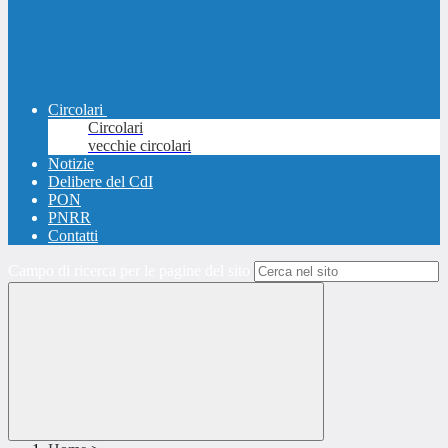
Circolari
Circolari
vecchie circolari
Notizie
Delibere del CdI
PON
PNRR
Contatti
Campo di ricerca per le pagine del sito