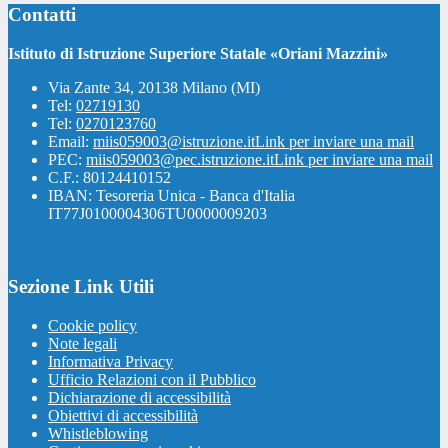
Contatti
Istituto di Istruzione Superiore Statale «Oriani Mazzini»
Via Zante 34, 20138 Milano (MI)
Tel:
02719130
Tel:
0270123760
Email:
miis059003@istruzione.it
Link per inviare una mail
PEC:
miis059003@pec.istruzione.it
Link per inviare una mail
C.F.: 80124410152
IBAN: Tesoreria Unica - Banca d'Italia
IT77J0100004306TU0000009203
Sezione Link Utili
Cookie policy
Note legali
Informativa Privacy
Ufficio Relazioni con il Pubblico
Dichiarazione di accessibilità
Obiettivi di accessibilità
Whistleblowing