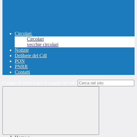
Circolari
Circolari
vecchie circolari
Notizie
Delibere del CdI
PON
PNRR
Contatti
Campo di ricerca per le pagine del sito