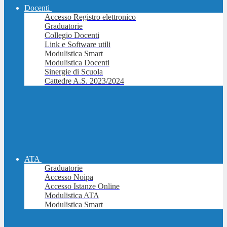
Docenti
Accesso Registro elettronico
Graduatorie
Collegio Docenti
Link e Software utili
Modulistica Smart
Modulistica Docenti
Sinergie di Scuola
Cattedre A.S. 2023/2024
ATA
Graduatorie
Accesso Noipa
Accesso Istanze Online
Modulistica ATA
Modulistica Smart