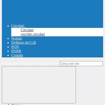
Circolari
Circolari
vecchie circolari
Notizie
Delibere del CdI
PON
PNRR
Contatti
Campo di ricerca per le pagine del sito