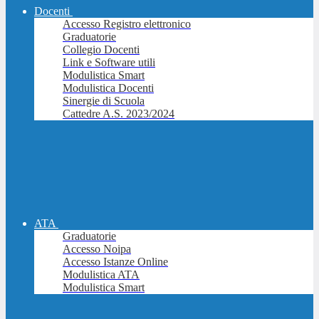
Docenti
Accesso Registro elettronico
Graduatorie
Collegio Docenti
Link e Software utili
Modulistica Smart
Modulistica Docenti
Sinergie di Scuola
Cattedre A.S. 2023/2024
ATA
Graduatorie
Accesso Noipa
Accesso Istanze Online
Modulistica ATA
Modulistica Smart