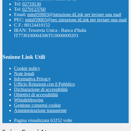
Tel:
02719130
Tel:
0270123760
Email:
miis059003@istruzione.it
Link per inviare una mail
PEC:
miis059003@pec.istruzione.it
Link per inviare una mail
C.F.: 80124410152
IBAN: Tesoreria Unica - Banca d'Italia
IT77J0100004306TU0000009203
Sezione Link Utili
Cookie policy
Note legali
Informativa Privacy
Ufficio Relazioni con il Pubblico
Dichiarazione di accessibilità
Obiettivi di accessibilità
Whistleblowing
Gestione consensi cookie
Amministrazione trasparente
Pagina visualizzata
63252
volte