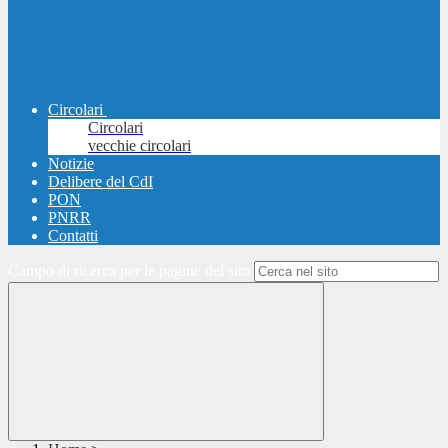
Circolari
Circolari
vecchie circolari
Notizie
Delibere del CdI
PON
PNRR
Contatti
Campo di ricerca per le pagine del sito