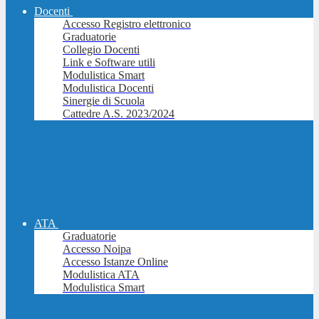
Docenti
Accesso Registro elettronico
Graduatorie
Collegio Docenti
Link e Software utili
Modulistica Smart
Modulistica Docenti
Sinergie di Scuola
Cattedre A.S. 2023/2024
ATA
Graduatorie
Accesso Noipa
Accesso Istanze Online
Modulistica ATA
Modulistica Smart