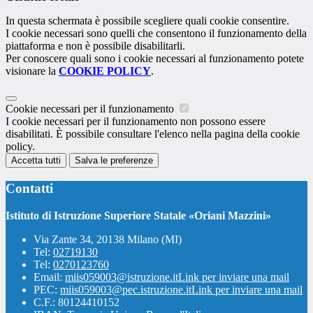
In questa schermata è possibile scegliere quali cookie consentire.
I cookie necessari sono quelli che consentono il funzionamento della
piattaforma e non è possibile disabilitarli.
Per conoscere quali sono i cookie necessari al funzionamento potete
visionare la
COOKIE POLICY
.
Cookie necessari per il funzionamento
I cookie necessari per il funzionamento non possono essere
disabilitati. È possibile consultare l'elenco nella pagina della cookie
policy.
Accetta tutti
Salva le preferenze
Contatti
Istituto di Istruzione Superiore Statale «Oriani Mazzini»
Via Zante 34, 20138 Milano (MI)
Tel:
02719130
Tel:
0270123760
Email:
miis059003@istruzione.it
Link per inviare una mail
PEC:
miis059003@pec.istruzione.it
Link per inviare una mail
C.F.: 80124410152