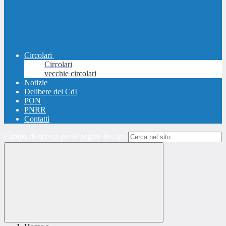
Circolari
Circolari
vecchie circolari
Notizie
Delibere del CdI
PON
PNRR
Contatti
Campo di ricerca per le pagine del sito