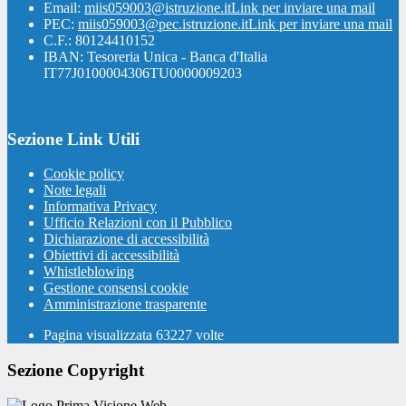
Email:
miis059003@istruzione.it
Link per inviare una mail
PEC:
miis059003@pec.istruzione.it
Link per inviare una mail
C.F.: 80124410152
IBAN: Tesoreria Unica - Banca d'Italia
IT77J0100004306TU0000009203
Sezione Link Utili
Cookie policy
Note legali
Informativa Privacy
Ufficio Relazioni con il Pubblico
Dichiarazione di accessibilità
Obiettivi di accessibilità
Whistleblowing
Gestione consensi cookie
Amministrazione trasparente
Pagina visualizzata
63227
volte
Sezione Copyright