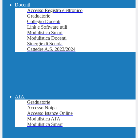
Docenti
Accesso Registro elettronico
Graduatorie
Collegio Docenti
Link e Software utili
Modulistica Smart
Modulistica Docenti
Sinergie di Scuola
Cattedre A.S. 2023/2024
ATA
Graduatorie
Accesso Noipa
Accesso Istanze Online
Modulistica ATA
Modulistica Smart