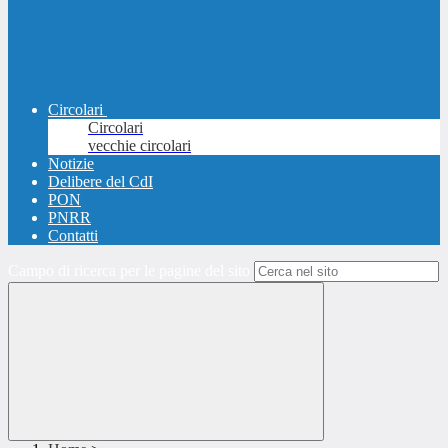
Circolari
Circolari
vecchie circolari
Notizie
Delibere del CdI
PON
PNRR
Contatti
Campo di ricerca per le pagine del sito