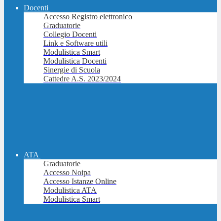
Docenti
Accesso Registro elettronico
Graduatorie
Collegio Docenti
Link e Software utili
Modulistica Smart
Modulistica Docenti
Sinergie di Scuola
Cattedre A.S. 2023/2024
ATA
Graduatorie
Accesso Noipa
Accesso Istanze Online
Modulistica ATA
Modulistica Smart