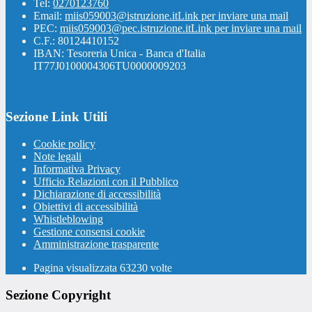
Tel:
0270123760
Email:
miis059003@istruzione.it
Link per inviare una mail
PEC:
miis059003@pec.istruzione.it
Link per inviare una mail
C.F.: 80124410152
IBAN: Tesoreria Unica - Banca d'Italia
IT77J0100004306TU0000009203
Sezione Link Utili
Cookie policy
Note legali
Informativa Privacy
Ufficio Relazioni con il Pubblico
Dichiarazione di accessibilità
Obiettivi di accessibilità
Whistleblowing
Gestione consensi cookie
Amministrazione trasparente
Pagina visualizzata
63230
volte
Sezione Copyright