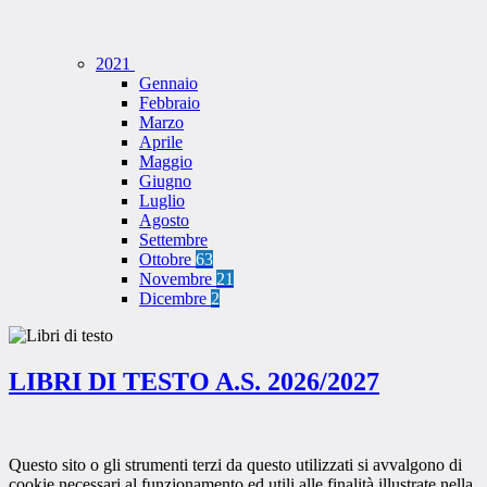
2021
Gennaio
Febbraio
Marzo
Aprile
Maggio
Giugno
Luglio
Agosto
Settembre
Ottobre
63
Novembre
21
Dicembre
2
LIBRI DI TESTO A.S. 2026/2027
Questo sito o gli strumenti terzi da questo utilizzati si avvalgono di
cookie necessari al funzionamento ed utili alle finalità illustrate nella