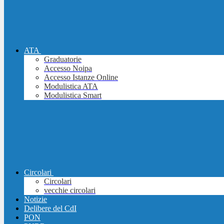
ATA
Graduatorie
Accesso Noipa
Accesso Istanze Online
Modulistica ATA
Modulistica Smart
Circolari
Circolari
vecchie circolari
Notizie
Delibere del CdI
PON