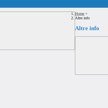
Home
>
Altre info
Altre info