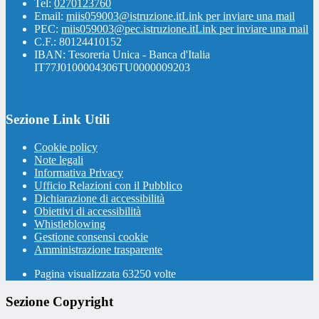
Tel:
0270123760
Email:
miis059003@istruzione.it
Link per inviare una mail
PEC:
miis059003@pec.istruzione.it
Link per inviare una mail
C.F.: 80124410152
IBAN: Tesoreria Unica - Banca d'Italia
IT77J0100004306TU0000009203
Sezione Link Utili
Cookie policy
Note legali
Informativa Privacy
Ufficio Relazioni con il Pubblico
Dichiarazione di accessibilità
Obiettivi di accessibilità
Whistleblowing
Gestione consensi cookie
Amministrazione trasparente
Pagina visualizzata
63250
volte
Sezione Copyright