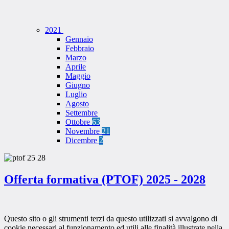
2021
Gennaio
Febbraio
Marzo
Aprile
Maggio
Giugno
Luglio
Agosto
Settembre
Ottobre
63
Novembre
21
Dicembre
2
Offerta formativa (PTOF) 2025 - 2028
Questo sito o gli strumenti terzi da questo utilizzati si avvalgono di
cookie necessari al funzionamento ed utili alle finalità illustrate nella