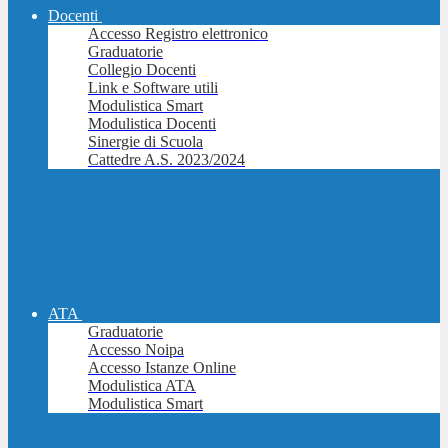
Docenti
Accesso Registro elettronico
Graduatorie
Collegio Docenti
Link e Software utili
Modulistica Smart
Modulistica Docenti
Sinergie di Scuola
Cattedre A.S. 2023/2024
ATA
Graduatorie
Accesso Noipa
Accesso Istanze Online
Modulistica ATA
Modulistica Smart