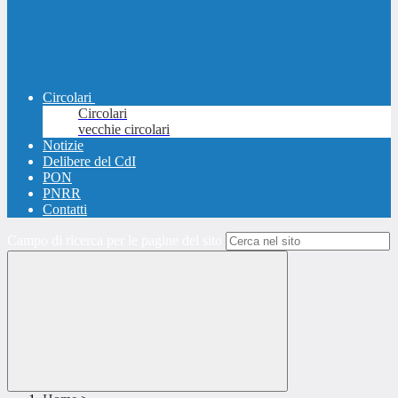
Circolari
Circolari
vecchie circolari
Notizie
Delibere del CdI
PON
PNRR
Contatti
Campo di ricerca per le pagine del sito