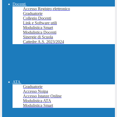
Docenti
Accesso Registro elettronico
Graduatorie
Collegio Docenti
Link e Software utili
Modulistica Smart
Modulistica Docenti
Sinergie di Scuola
Cattedre A.S. 2023/2024
ATA
Graduatorie
Accesso Noipa
Accesso Istanze Online
Modulistica ATA
Modulistica Smart