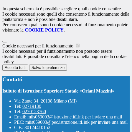
In questa schermata è possibile scegliere quali cookie consentire.
I cookie necessari sono quelli che consentono il funzionamento della
piattaforma e non è possibile disabilitarli.
Per conoscere quali sono i cookie necessari al funzionamento potete
visionare la
COOKIE POLICY
.
Cookie necessari per il funzionamento
I cookie necessari per il funzionamento non possono essere
disabilitati. È possibile consultare l'elenco nella pagina della cookie
policy.
Accetta tutti
Salva le preferenze
Contatti
Istituto di Istruzione Superiore Statale «Oriani Mazzini»
Via Zante 34, 20138 Milano (MI)
Tel:
02719130
Tel:
0270123760
Email:
miis059003@istruzione.it
Link per inviare una mail
PEC:
miis059003@pec.istruzione.it
Link per inviare una mail
C.F.: 80124410152