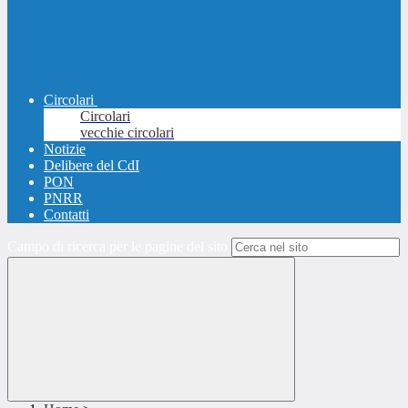
Circolari
Circolari
vecchie circolari
Notizie
Delibere del CdI
PON
PNRR
Contatti
Campo di ricerca per le pagine del sito