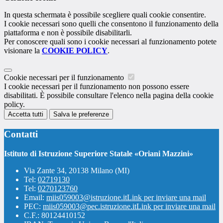
In questa schermata è possibile scegliere quali cookie consentire.
I cookie necessari sono quelli che consentono il funzionamento della
piattaforma e non è possibile disabilitarli.
Per conoscere quali sono i cookie necessari al funzionamento potete
visionare la
COOKIE POLICY
.
Cookie necessari per il funzionamento
I cookie necessari per il funzionamento non possono essere
disabilitati. È possibile consultare l'elenco nella pagina della cookie
policy.
Accetta tutti
Salva le preferenze
Contatti
Istituto di Istruzione Superiore Statale «Oriani Mazzini»
Via Zante 34, 20138 Milano (MI)
Tel:
02719130
Tel:
0270123760
Email:
miis059003@istruzione.it
Link per inviare una mail
PEC:
miis059003@pec.istruzione.it
Link per inviare una mail
C.F.: 80124410152