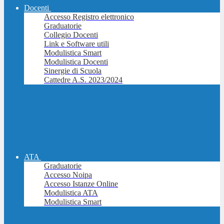
Docenti
Accesso Registro elettronico
Graduatorie
Collegio Docenti
Link e Software utili
Modulistica Smart
Modulistica Docenti
Sinergie di Scuola
Cattedre A.S. 2023/2024
ATA
Graduatorie
Accesso Noipa
Accesso Istanze Online
Modulistica ATA
Modulistica Smart