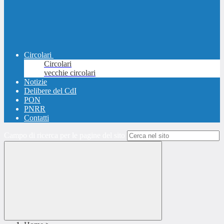
Circolari
Circolari
vecchie circolari
Notizie
Delibere del CdI
PON
PNRR
Contatti
Campo di ricerca per le pagine del sito