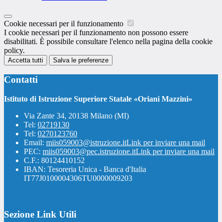
Cookie necessari per il funzionamento
I cookie necessari per il funzionamento non possono essere
disabilitati. È possibile consultare l'elenco nella pagina della cookie
policy.
Accetta tutti
Salva le preferenze
Contatti
Istituto di Istruzione Superiore Statale «Oriani Mazzini»
Via Zante 34, 20138 Milano (MI)
Tel:
02719130
Tel:
0270123760
Email:
miis059003@istruzione.it
Link per inviare una mail
PEC:
miis059003@pec.istruzione.it
Link per inviare una mail
C.F.: 80124410152
IBAN: Tesoreria Unica - Banca d'Italia
IT77J0100004306TU0000009203
Sezione Link Utili