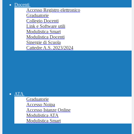
Docenti
Accesso Registro elettronico
Graduatorie
Collegio Docenti
Link e Software utili
Modulistica Smart
Modulistica Docenti
Sinergie di Scuola
Cattedre A.S. 2023/2024
ATA
Graduatorie
Accesso Noipa
Accesso Istanze Online
Modulistica ATA
Modulistica Smart