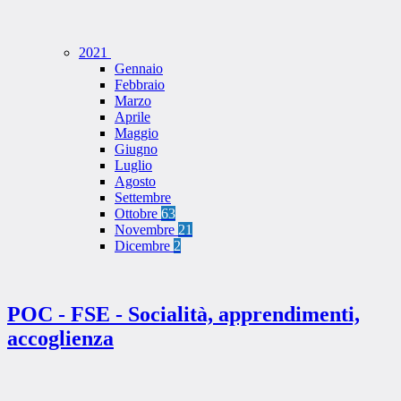
2021
Gennaio
Febbraio
Marzo
Aprile
Maggio
Giugno
Luglio
Agosto
Settembre
Ottobre
63
Novembre
21
Dicembre
2
POC - FSE - Socialità, apprendimenti,
accoglienza