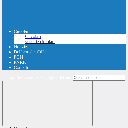
Circolari
Circolari
vecchie circolari
Notizie
Delibere del CdI
PON
PNRR
Contatti
Campo di ricerca per le pagine del sito