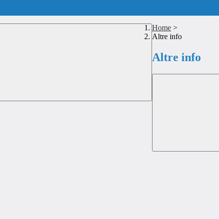
Home
>
Altre info
Altre info