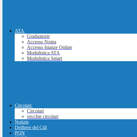
ATA
Graduatorie
Accesso Noipa
Accesso Istanze Online
Modulistica ATA
Modulistica Smart
Circolari
Circolari
vecchie circolari
Notizie
Delibere del CdI
PON