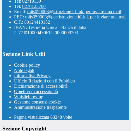
Tel:
02719130
Tel:
0270123760
Email:
miis059003@istruzione.it
Link per inviare una mail
PEC:
miis059003@pec.istruzione.it
Link per inviare una mail
C.F.: 80124410152
IBAN: Tesoreria Unica - Banca d'Italia
IT77J0100004306TU0000009203
Sezione Link Utili
Cookie policy
Note legali
Informativa Privacy
Ufficio Relazioni con il Pubblico
Dichiarazione di accessibilità
Obiettivi di accessibilità
Whistleblowing
Gestione consensi cookie
Amministrazione trasparente
Pagina visualizzata
63248
volte
Sezione Copyright