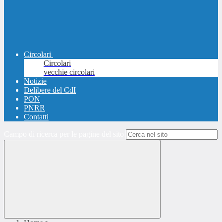
Circolari
Circolari
vecchie circolari
Notizie
Delibere del CdI
PON
PNRR
Contatti
Campo di ricerca per le pagine del sito