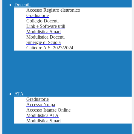
Docenti
Accesso Registro elettronico
Graduatorie
Collegio Docenti
Link e Software utili
Modulistica Smart
Modulistica Docenti
Sinergie di Scuola
Cattedre A.S. 2023/2024
ATA
Graduatorie
Accesso Noipa
Accesso Istanze Online
Modulistica ATA
Modulistica Smart